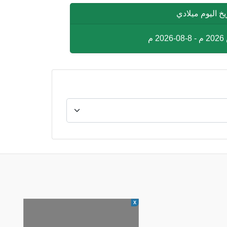
يخ اليوم ميلادي
X