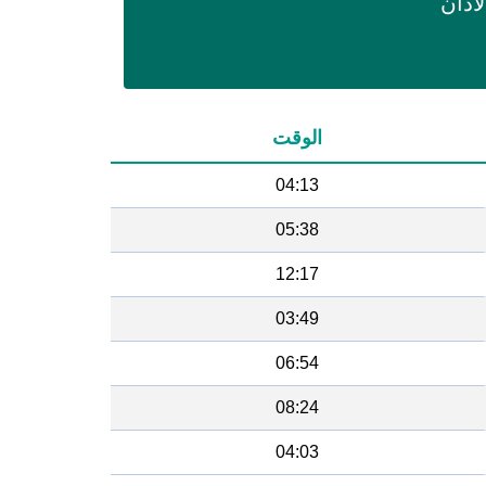
اذان
الوقت
04:13
05:38
12:17
03:49
06:54
08:24
04:03