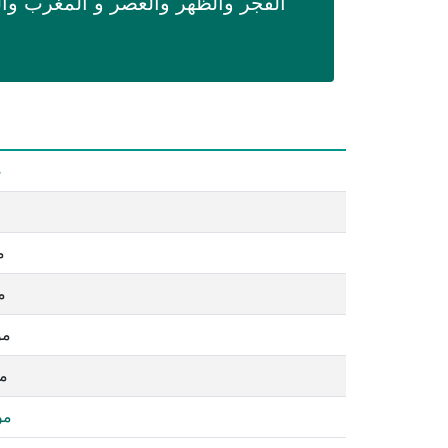
الفجر والظهر والعصر و المغرب وا
ص
م
م
مو
مو
مو