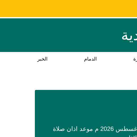
ية
ة
الدمام
الخبر
مواقيت الصلاة في إبضة حسب تقويم ام القري اليوم السبت 25 صفر 1448هـ الموافق 8 أغسطس 2026 م موعد اذان صلاة