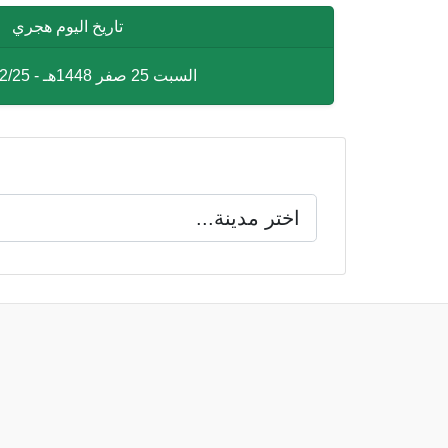
تاريخ اليوم هجري
السبت 25 صفر 1448هـ - 1448/02/25هـ