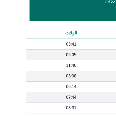
اذان
الوقت
03:41
05:05
11:40
03:08
06:14
07:44
03:31