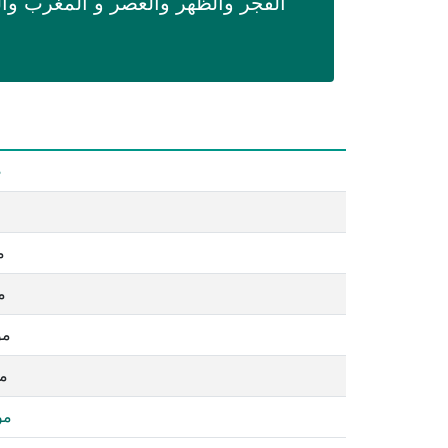
الفجر والظهر والعصر و المغرب وا
ص
م
م
مو
مو
مو