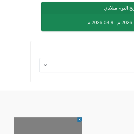
يخ اليوم ميلادي
X