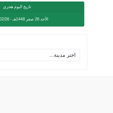
تاريخ اليوم هجري
الأحد 26 صفر 1448هـ - 1448/02/26هـ